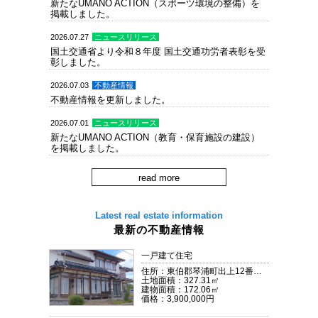
新たなUMANO ACTION（スポーツ環境の整備）を
掲載しました。
2026.07.27
ニュースリリース
国土交通省より令和８年度 国土交通功労者表彰を受
彰しました。
2026.07.03
不動産情報
不動産情報を更新しました。
2026.07.01
ニュースリリース
新たなUMANO ACTION（教育・保育施設の建設）
を掲載しました。
2026.06.03
ニュースリリース
read more
新たなUMANO ACTION（空き家問題への取り組
み）を掲載しました。
Latest real estate information
2026.03.10
採用情報
最新の不動産情報
3月会社説明会を30日、4月会社説明会を15日・30日
に開催します。
インターンシップ・会社説明会申し込みページより
一戸建て住宅
お申込みください。
住所：東伯郡琴浦町出上12番地28
土地面積：327.31㎡
2026.01.07
ニュースリリース
建物面積：172.06㎡
価格：3,900,000円
「馬野建設PR動画(マンガ編)」を公開しました。
『
動画メッセージ
』からご覧いただけます。