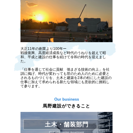
大正11年の創業より100年ー
戦後復興、高度経済成長など時代のうねりを超えて昭
和、平成と建設の仕事を続けて令和の時代を迎えまし
た。
「仕事を通じて社会に貢献 弛まざる技術の向上」を社
訓に掲げ、時代が変わっても世のため人のために必要と
されるものづくりを、土木と建築を2本の柱にした建設の
仕事に加えて求められる新たな領域にも意欲的に挑戦し
て参ります。
Our business
馬野建設ができること
土木・舗装部門
Civil engineering department