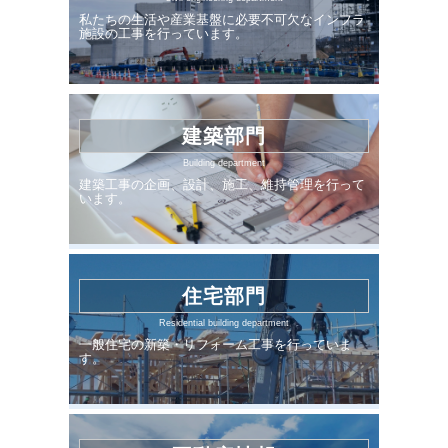
私たちの生活や産業基盤に必要不可欠なインフラ
施設の工事を行っています。
建築部門
Building department
建築工事の企画、設計、施工、維持管理を行って
います。
住宅部門
Residential building department
一般住宅の新築・リフォーム工事を行っていま
す。