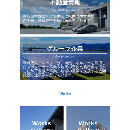
不動産情報
Real estate department
鳥取県中部エリアを中心に県内の中古戸建、土地
の売買・賃貸物件を取り扱っております。
グループ企業
Group company
馬野建設グループでは、自然エネルギーを活用し
たメガソーラー事業や地元の豊かな農産物を活か
した加工食販売事業、地域の農業を支援する造園
施設関連事業を行っています。
Works
Works
Works