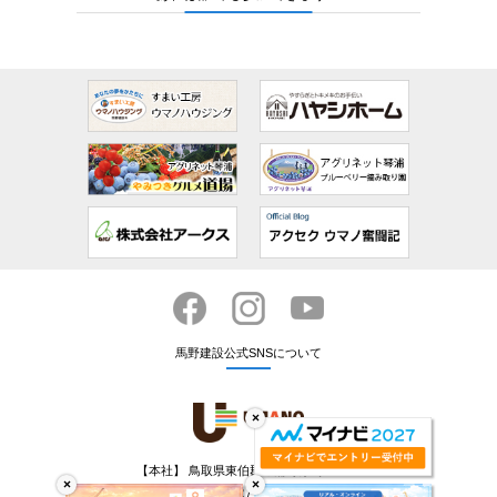
馬野建設公式SNSについて
×
【本社】 鳥取県東伯郡琴浦町赤碕1840-1
×
×
代表TEL：0858-49-2222 / 代表FAX：0858-55-2912