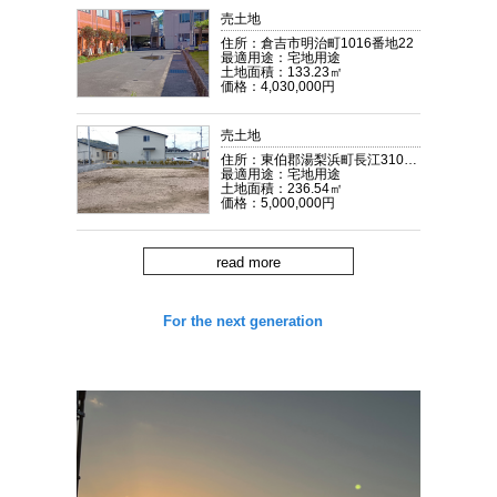
売土地
2026.01.05
ニュースリリース
住所：倉吉市明治町1016番地22
「パートナーシップ構築宣言」を公表しました。
最適用途：宅地用途
土地面積：133.23㎡
価格：4,030,000円
2026.01.05
ニュースリリース
新たなビジョンを策定しました。
売土地
2025.12.11
不動産情報
住所：東伯郡湯梨浜町長江310-95
不動産情報を更新しました。
最適用途：宅地用途
土地面積：236.54㎡
価格：5,000,000円
read more
For the next generation